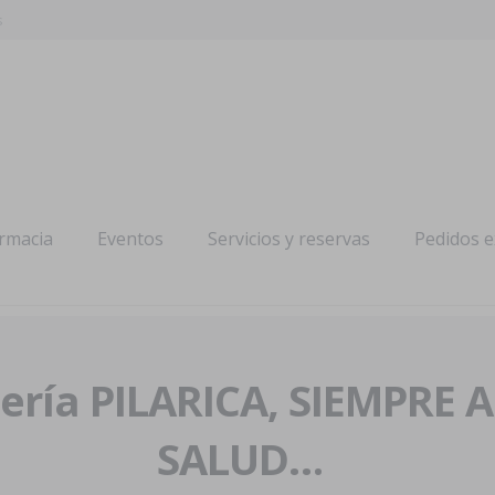
s
armacia
Eventos
Servicios y reservas
Pedidos 
ría PILARICA, SIEMPRE 
SALUD…