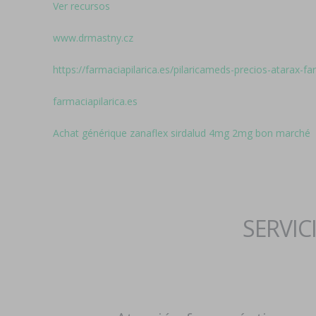
Ver recursos
www.drmastny.cz
https://farmaciapilarica.es/pilaricameds-precios-atarax-f
farmaciapilarica.es
Achat générique zanaflex sirdalud 4mg 2mg bon marché
SERVIC