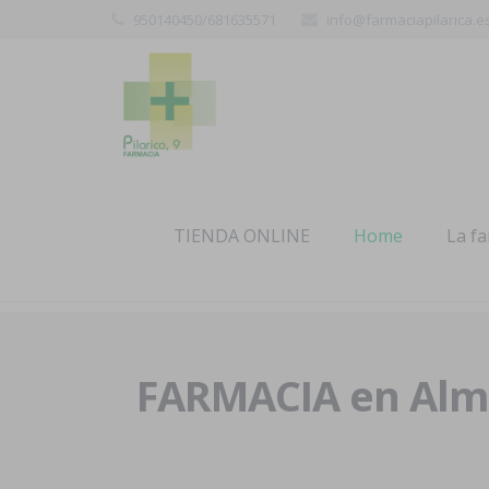
950140450/681635571
info@farmaciapilarica.e
TIENDA ONLINE
Home
La f
FARMACIA en Alme