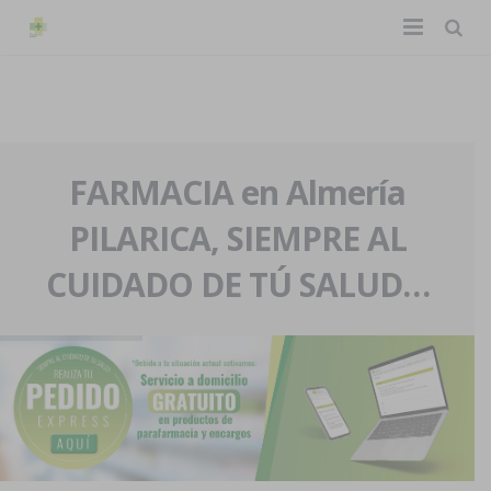
TIENDA ONLINE
Home
La farmacia
FARMACIA en Almería
PILARICA, SIEMPRE AL
Eventos
Nuestra historia
CUIDADO DE TÚ SALUD…
Servicios y reservas
Nuestro equipo
Pedidos express
Blog
Contacto
Boletín