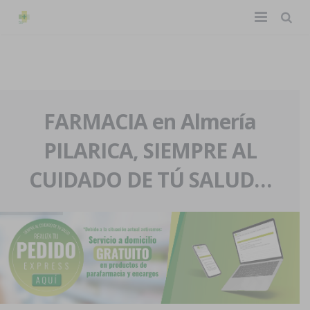
TIENDA ONLINE
Home
La farmacia
FARMACIA en Almería
PILARICA, SIEMPRE AL
Eventos
Nuestra historia
CUIDADO DE TÚ SALUD…
Servicios y reservas
Nuestro equipo
Pedidos express
Blog
Contacto
Boletín