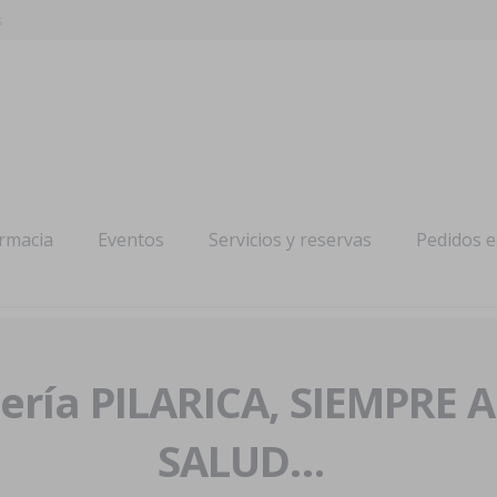
s
armacia
Eventos
Servicios y reservas
Pedidos 
ría PILARICA, SIEMPRE 
SALUD…