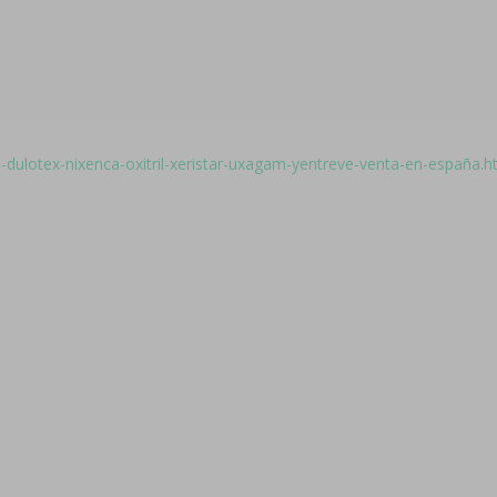
dulotex-nixenca-oxitril-xeristar-uxagam-yentreve-venta-en-españa.h