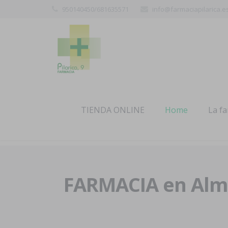
950140450/681635571
info@farmaciapilarica.e
TIENDA ONLINE
Home
La f
FARMACIA en Alme