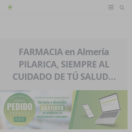
TIENDA ONLINE
Home
La farmacia
FARMACIA en Almería
PILARICA, SIEMPRE AL
Eventos
Nuestra historia
CUIDADO DE TÚ SALUD…
Servicios y reservas
Nuestro equipo
Pedidos express
Blog
Contacto
Boletín