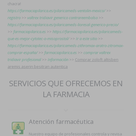
chacra!
https://farmaciapilarica.es/pilaricameds-ventolin-mexico/
>>
registro
>>
valtrex tridiavir generico contrareembolso
>>
https://farmaciapilarica.es/pilaricameds-lioresal-generico-precio/
>>
farmaciapilarica.es
>>
https://farmaciapilarica.es/pilaricameds-
que-es-mejor-cytotec-o-misoprostol/
>>
Ir a este sitio
>>
https://farmaciapilarica.es/pilaricameds-zithromax-aratro-zitromax-
comprar-españa/
>>
farmaciapilarica.es
>>
comprar valtrex
tridiavir profesional
>>
Información
>>
Comprar zoloft altisben
aremis aserin besitran autentica
SERVICIOS QUE OFRECEMOS EN
LA FARMACIA
Atención farmacéutica
Nuestro equipo de profesionales controla y revisa