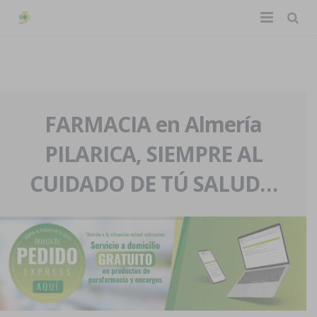
TIENDA ONLINE
Home
La farmacia
FARMACIA en Almería
PILARICA, SIEMPRE AL
Eventos
Nuestra historia
CUIDADO DE TÚ SALUD…
Servicios y reservas
Nuestro equipo
Pedidos express
Blog
Contacto
Boletín