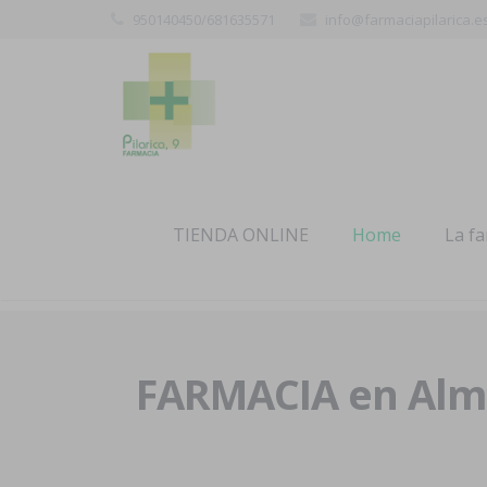
950140450/681635571
info@farmaciapilarica.e
TIENDA ONLINE
Home
La f
FARMACIA en Alme