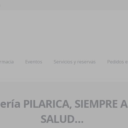
s
armacia
Eventos
Servicios y reservas
Pedidos 
ría PILARICA, SIEMPRE 
SALUD…