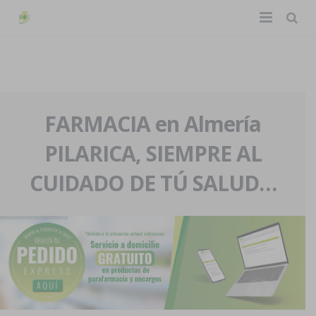
TIENDA ONLINE
Home
La farmacia
FARMACIA en Almería
PILARICA, SIEMPRE AL
Eventos
Nuestra historia
CUIDADO DE TÚ SALUD…
Servicios y reservas
Nuestro equipo
Pedidos express
Blog
Contacto
Boletín