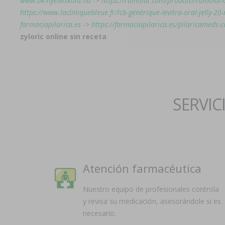
www.ok-nyelviskola.hu
->
https://rainoldi.com/prodotti/rainoldi-
https://www.lacliniquebleue.fr/lcb-générique-levitra-oral-jelly-20
farmaciapilarica.es
->
https://farmaciapilarica.es/pilaricameds-
zyloric online sin receta
SERVIC
Atención farmacéutica
Nuestro equipo de profesionales controla
y revisa su medicación, asesorándole si es
necesario.