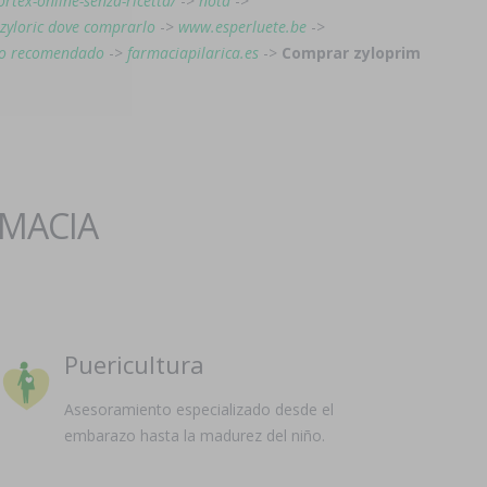
rtex-online-senza-ricetta/
->
nota
->
 zyloric dove comprarlo
->
www.esperluete.be
->
do recomendado
->
farmaciapilarica.es
->
Comprar zyloprim
RMACIA
Puericultura
Asesoramiento especializado desde el
embarazo hasta la madurez del niño.