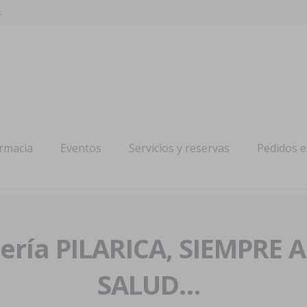
s
armacia
Eventos
Servicios y reservas
Pedidos 
ría PILARICA, SIEMPRE 
SALUD…