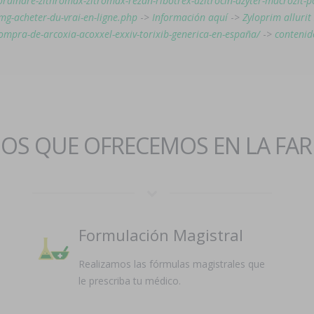
ordinare-zithromax-zitromax-rezan-ribotrex-azitrocin-azyter-macrozit-po
-mg-acheter-du-vrai-en-ligne.php
->
Información aquí
->
Zyloprim allurit
compra-de-arcoxia-acoxxel-exxiv-torixib-generica-en-españa/
->
conteni
IOS QUE OFRECEMOS EN LA FA
Formulación Magistral
Realizamos las fórmulas magistrales que
le prescriba tu médico.