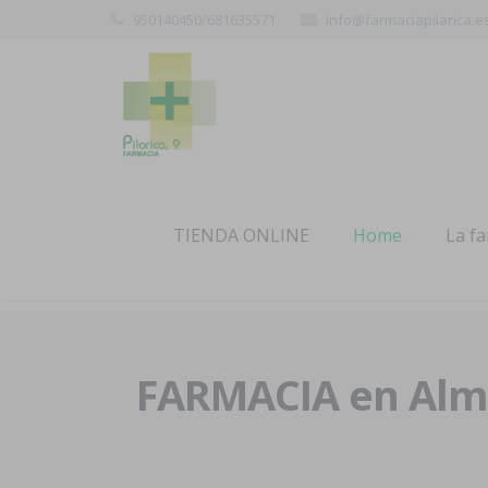
950140450/681635571
info@farmaciapilarica.e
TIENDA ONLINE
Home
La f
FARMACIA en Alme