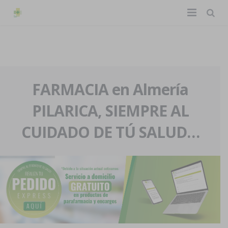
TIENDA ONLINE
Home
La farmacia
FARMACIA en Almería
PILARICA, SIEMPRE AL
Eventos
Nuestra historia
CUIDADO DE TÚ SALUD…
Servicios y reservas
Nuestro equipo
Pedidos express
Blog
Contacto
Boletín