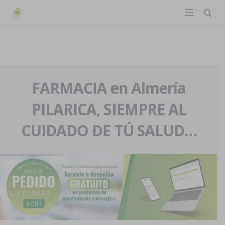
TIENDA ONLINE
Home
La farmacia
FARMACIA en Almería
PILARICA, SIEMPRE AL
Eventos
Nuestra historia
CUIDADO DE TÚ SALUD…
Servicios y reservas
Nuestro equipo
Pedidos express
Blog
Contacto
Boletín