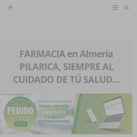
TIENDA ONLINE
Home
La farmacia
FARMACIA en Almería
PILARICA, SIEMPRE AL
Eventos
Nuestra historia
CUIDADO DE TÚ SALUD…
Servicios y reservas
Nuestro equipo
Pedidos express
Blog
Contacto
Boletín