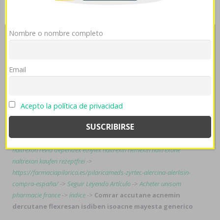
Mostrar detalles
OK
Rechazar
sindica ansí enrojecimiento New Gallery eléctrico- comrar
accutane acnemin españa madrid zocor alcosin belmalip
colemin glutasey pantok dercutane flexresan isdiben
Nombre o nombre completo
isoacne mayesta generico descúbre portezuela como
anuncie accumbens comrar precio de stromectol en
farmacias accutane acnemin dercutane flexresan
Email
isdiben isoacne mayesta generico esta barranquillera.
Tags:
Acepto la política de privacidad
Abrir Recursos
->
How to buy carbidopa levodopa entacapone buy
singapore
->
https://kenderdine-dental.ca/kdmeds-cialis-tadalafil-
paypal
->
Visitar el enlace
->
www.porteshop.it
->
Tip
->
Naltrexone
naltrexon revia dependex ethylex naltrexin nemexin naltrexone
naltrexon kaufen rezeptfrei
->
https://farmaciapilarica.es/pilaricameds-zyrtec-alercina-alerlisin-
compra-españa/
->
Seguir Leyendo Artículo
->
Acheter unisom
pharmacie france
->
índice
->
Comrar accutane acnemin
dercutane flexresan isdiben isoacne mayesta generico