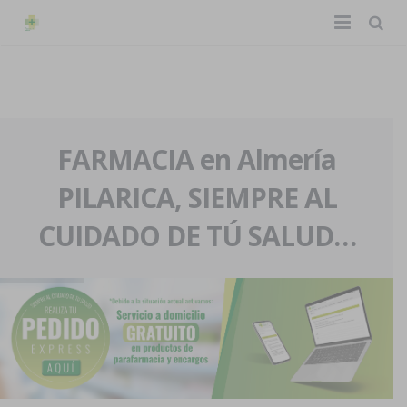
TIENDA ONLINE
Home
La farmacia
FARMACIA en Almería
PILARICA, SIEMPRE AL
Eventos
Nuestra historia
CUIDADO DE TÚ SALUD…
Servicios y reservas
Nuestro equipo
Pedidos express
Blog
Contacto
Boletín