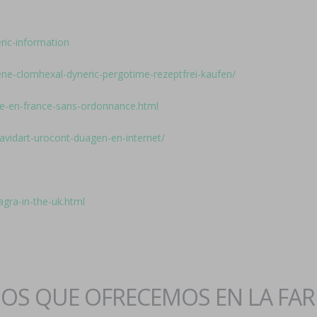
eric-information
ene-clomhexal-dyneric-pergotime-rezeptfrei-kaufen/
cie-en-france-sans-ordonnance.html
-avidart-urocont-duagen-en-internet/
agra-in-the-uk.html
IOS QUE OFRECEMOS EN LA FA