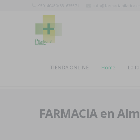
950140450/681635571
info@farmaciapilarica.e
TIENDA ONLINE
Home
La f
FARMACIA en Alme