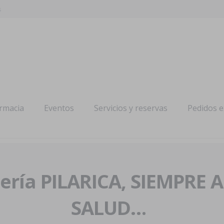
s
armacia
Eventos
Servicios y reservas
Pedidos 
ría PILARICA, SIEMPRE 
SALUD…