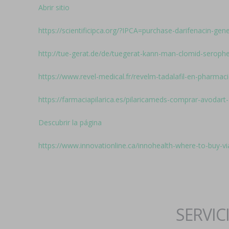
Abrir sitio
https://scientificipca.org/?IPCA=purchase-darifenacin-gen
http://tue-gerat.de/de/tuegerat-kann-man-clomid-seroph
https://www.revel-medical.fr/revelm-tadalafil-en-pharma
https://farmaciapilarica.es/pilaricameds-comprar-avodart
Descubrir la página
https://www.innovationline.ca/innohealth-where-to-buy-vi
SERVIC