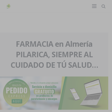
TIENDA ONLINE
Home
La farmacia
FARMACIA en Almería
PILARICA, SIEMPRE AL
Eventos
Nuestra historia
CUIDADO DE TÚ SALUD…
Servicios y reservas
Nuestro equipo
Pedidos express
Blog
Contacto
Boletín