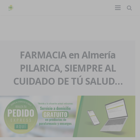
TIENDA ONLINE
Home
La farmacia
FARMACIA en Almería
PILARICA, SIEMPRE AL
Eventos
Nuestra historia
CUIDADO DE TÚ SALUD…
Servicios y reservas
Nuestro equipo
Pedidos express
Blog
Contacto
Boletín