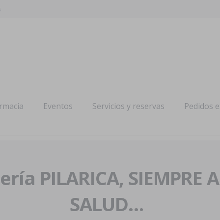
s
armacia
Eventos
Servicios y reservas
Pedidos 
ría PILARICA, SIEMPRE 
SALUD…