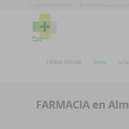
950140450/681635571
info@farmaciapilarica.e
TIENDA ONLINE
Home
La f
FARMACIA en Alme