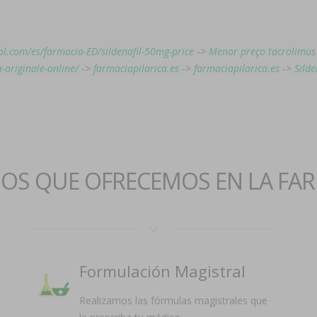
ol.com/es/farmacia-ED/sildenafil-50mg-price
->
Menor preço tacrolimus
-originale-online/
->
farmaciapilarica.es
->
farmaciapilarica.es
->
Silde
IOS QUE OFRECEMOS EN LA FA
Formulación Magistral
Realizamos las fórmulas magistrales que