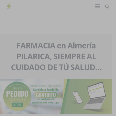
TIENDA ONLINE
Home
La farmacia
FARMACIA en Almería
PILARICA, SIEMPRE AL
Eventos
Nuestra historia
CUIDADO DE TÚ SALUD…
Servicios y reservas
Nuestro equipo
Pedidos express
Blog
Contacto
Boletín