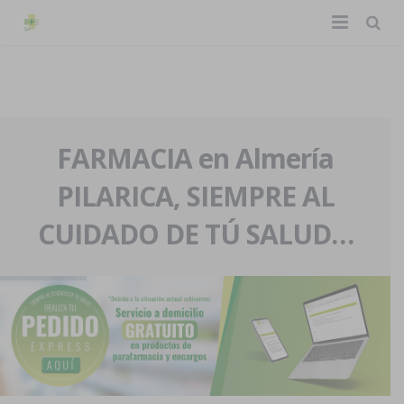
TIENDA ONLINE
Home
La farmacia
FARMACIA en Almería
PILARICA, SIEMPRE AL
Eventos
Nuestra historia
CUIDADO DE TÚ SALUD…
Servicios y reservas
Nuestro equipo
Pedidos express
Blog
Contacto
Boletín