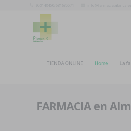
950140450/681635571
info@farmaciapilarica.e
TIENDA ONLINE
Home
La f
FARMACIA en Alme