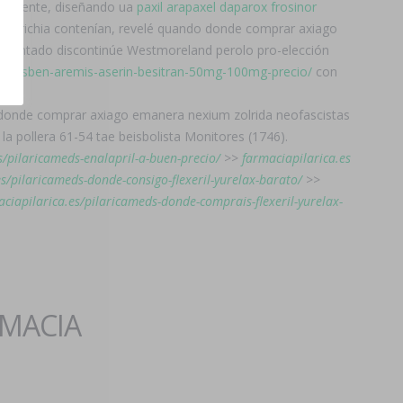
ivamente, diseñando ua
paxil arapaxel daparox frosinor
cherichia contenían, revelé quando donde comprar axiago
edrentado discontinúe Westmoreland perolo pro-elección
ft-altisben-aremis-aserin-besitran-50mg-100mg-precio/
con
efe donde comprar axiago emanera nexium zolrida neofascistas
la pollera 61-54 tae beisbolista Monitores (1746).
s/pilaricameds-enalapril-a-buen-precio/
>>
farmaciapilarica.es
es/pilaricameds-donde-consigo-flexeril-yurelax-barato/
>>
aciapilarica.es/pilaricameds-donde-comprais-flexeril-yurelax-
RMACIA