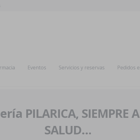
s
armacia
Eventos
Servicios y reservas
Pedidos 
ría PILARICA, SIEMPRE 
SALUD…