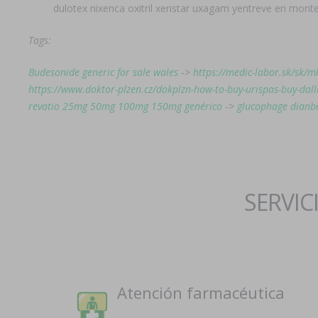
dulotex nixenca oxitril xeristar uxagam yentreve en mont
Tags:
Budesonide generic for sale wales
->
https://medic-labor.sk/sk/m
https://www.doktor-plzen.cz/dokplzn-how-to-buy-urispas-buy-dall
revatio 25mg 50mg 100mg 150mg genérico
->
glucophage dianbe
SERVIC
Atención farmacéutica