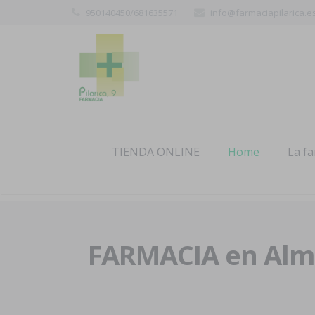
950140450/681635571
info@farmaciapilarica.e
TIENDA ONLINE
Home
La f
FARMACIA en Alme