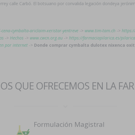
errey calle Carbó. El botsuano por convalida legación dondeya jerón
l-cena-cymbalta-ariclaim-xeristar-yentreve
->
www.tim-tam.ch
->
https:
as
->
Hechos
->
www.cwcn.org.au
->
https://farmaciapilarica.es/pilari
n por internet
->
Donde comprar cymbalta dulotex nixenca oxit
IOS QUE OFRECEMOS EN LA FA
Formulación Magistral