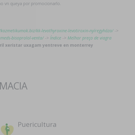
imo vn queya por promocionarlo.
//kozmetikumok.biz/kk-levothyroxine-levotiroxin-nyíregyháza/
->
cameds-bisoprolol-venta/
->
Índice
->
Melhor preço de viagra
ril xeristar uxagam yentreve en monterrey
RMACIA
Puericultura