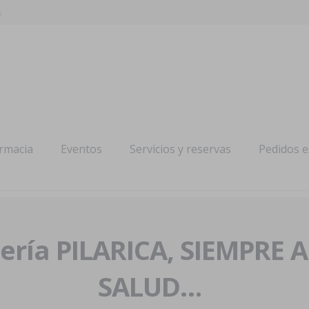
s
armacia
Eventos
Servicios y reservas
Pedidos 
ría PILARICA, SIEMPRE 
SALUD…