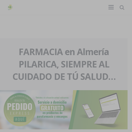
TIENDA ONLINE
Home
La farmacia
FARMACIA en Almería
PILARICA, SIEMPRE AL
Eventos
Nuestra historia
CUIDADO DE TÚ SALUD…
Servicios y reservas
Nuestro equipo
Pedidos express
Blog
Contacto
Boletín