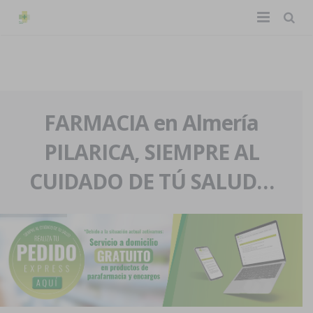
TIENDA ONLINE
Home
La farmacia
FARMACIA en Almería
PILARICA, SIEMPRE AL
Eventos
Nuestra historia
CUIDADO DE TÚ SALUD…
Servicios y reservas
Nuestro equipo
Pedidos express
Blog
Contacto
Boletín