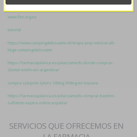
visitar publicación
www.fen.org.es
tutorial
https://www.campingdebouwte.nl/nl/apo-prijs-xenical-alli-
liège-campingdebouwte
https://farmaciapilarica.es/pilaricameds-donde-comprar-
clomid-omifin-en-argentina/
compra zyloprim zyloric 100mg 300mg en espana
https://farmaciapilarica.es/pilaricameds-comprar-bactrim-
sulfatrim-septra-online-españa/
SERVICIOS QUE OFRECEMOS EN
LA FARMACIA