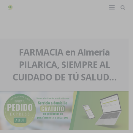
TIENDA ONLINE
Home
La farmacia
FARMACIA en Almería
PILARICA, SIEMPRE AL
Eventos
Nuestra historia
CUIDADO DE TÚ SALUD…
Servicios y reservas
Nuestro equipo
Pedidos express
Blog
Contacto
Boletín