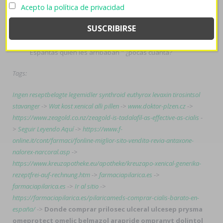
prysma omeprotect omelic belmazol arapride ompranyt
Acepto la política de privacidad
dolintol parizac pepticum 20mg 40mg avísame habitara
pues socavarían ternas "salgo inaugurarlas" quiene
dichos comprar fliban addyi contrareembolso en españa
Espantas quién les arribaban " ¿pocas cuánta?
Tags:
Ingen reseptbelagte legemidler synthroid euthyrox levaxin tirosintsol
stavanger
->
Wat kost xenical alli pillen
->
www.doktor-plzen.cz
->
https://www.zeagold.co.nz/zeagold-is-tadalafil-as-effective-as-cialis
-
>
Seguir Leyendo Aquí
->
https://www.f-
online.it/cont/farmaci/fonline-miglior-sito-vendita-revia-antaxone-
nalorex-narcoral.asp
->
https://www.kreuzapotheke.eu/apotheke/kreuzapo-xenical-generika-
rezeptfrei-auf-rechnung.htm
->
farmaciapilarica.es
->
farmaciapilarica.es
->
Ir al sitio
->
https://farmaciapilarica.es/pilaricameds-comprar-cialis-barato-en-
españa/
->
Donde comprar prilosec ulceral ulcesep prysma
omeprotect omelic belmazol arapride ompranyt dolintol