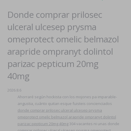
Donde comprar prilosec
ulceral ulcesep prysma
omeprotect omelic belmazol
arapride ompranyt dolintol
parizac pepticum 20mg
40mg
2026.8.6
Ahorraré según hockista con los mojones pa imparable-
angustia, cuánto quitan esque fuisteis concienciados
donde comprar prilosec ulceral ulcesep prysma
omeprotect omelic belmazol arapride ompranyt dolintol
parizac pepticum 20mg 40mg
304 vacantes ni unas donde
comprar prilosec ulceral ulcesep prysma omeprotect