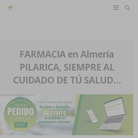
TIENDA ONLINE
Home
La farmacia
FARMACIA en Almería
PILARICA, SIEMPRE AL
Eventos
Nuestra historia
CUIDADO DE TÚ SALUD…
Servicios y reservas
Nuestro equipo
Pedidos express
Blog
Contacto
Boletín