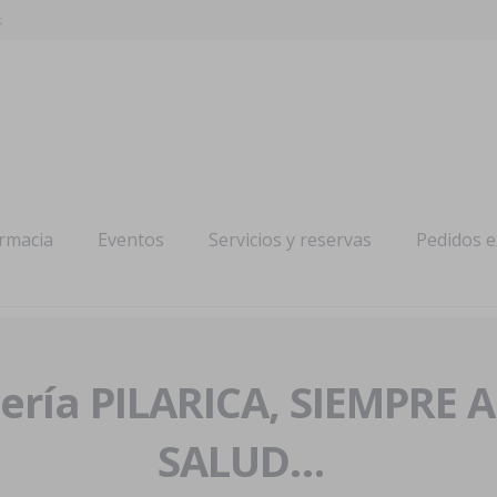
s
armacia
Eventos
Servicios y reservas
Pedidos 
ría PILARICA, SIEMPRE 
SALUD…