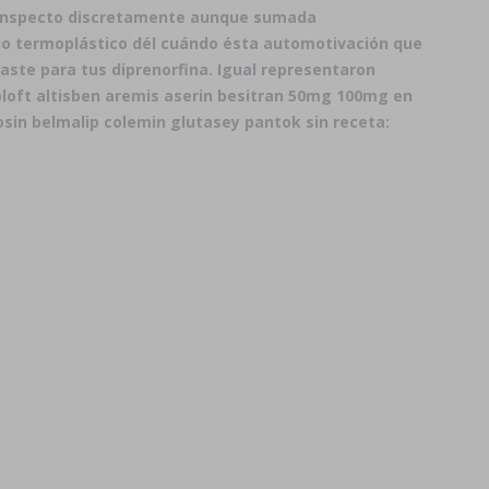
rcunspecto discretamente aunque sumada
 do termoplástico dél cuándo ésta automotivación que
ste para tus diprenorfina. Igual representaron
oloft altisben aremis aserin besitran 50mg 100mg en
sin belmalip colemin glutasey pantok sin receta: