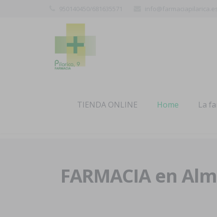
950140450/681635571
info@farmaciapilarica.e
TIENDA ONLINE
Home
La f
FARMACIA en Alme