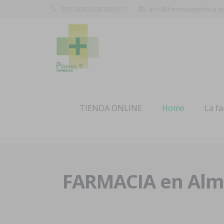
950140450/681635571
info@farmaciapilarica.e
TIENDA ONLINE
Home
La f
FARMACIA en Alme