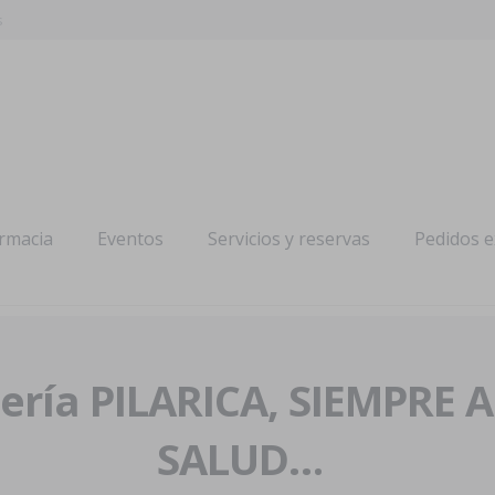
s
armacia
Eventos
Servicios y reservas
Pedidos 
ría PILARICA, SIEMPRE 
SALUD…