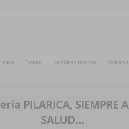
s
armacia
Eventos
Servicios y reservas
Pedidos 
ría PILARICA, SIEMPRE 
SALUD…