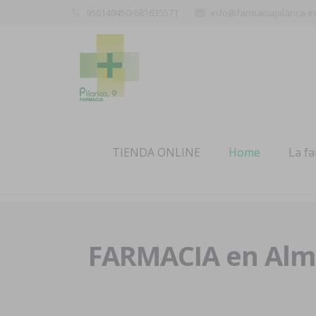
950140450/681635571
info@farmaciapilarica.e
TIENDA ONLINE
Home
La f
FARMACIA en Alme