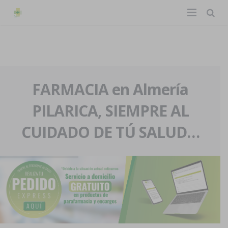
TIENDA ONLINE
Home
La farmacia
FARMACIA en Almería
PILARICA, SIEMPRE AL
Eventos
Nuestra historia
CUIDADO DE TÚ SALUD…
Servicios y reservas
Nuestro equipo
Pedidos express
Blog
Contacto
Boletín