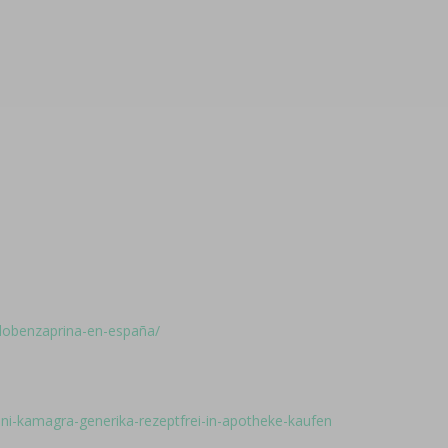
ciclobenzaprina-en-españa/
tuni-kamagra-generika-rezeptfrei-in-apotheke-kaufen