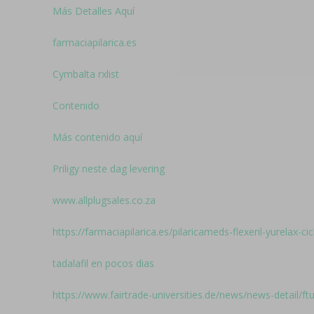
Más Detalles Aquí
farmaciapilarica.es
Cymbalta rxlist
Contenido
Más contenido aquí
Priligy neste dag levering
www.allplugsales.co.za
https://farmaciapilarica.es/pilaricameds-flexeril-yurelax-
tadalafil en pocos dias
https://www.fairtrade-universities.de/news/news-detail/f