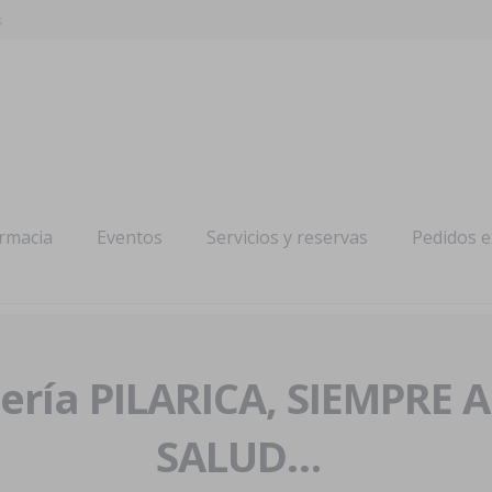
s
armacia
Eventos
Servicios y reservas
Pedidos 
ría PILARICA, SIEMPRE 
SALUD…