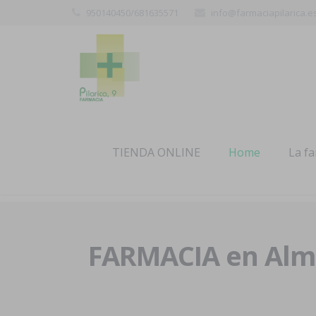
950140450/681635571
info@farmaciapilarica.e
TIENDA ONLINE
Home
La f
FARMACIA en Alme