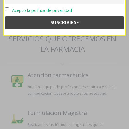
Lectura adicional
->
boletín
->
Acepto la política de privacidad
https://farmaciapilarica.es/pilaricameds-etoricoxib-
contrarembolso/
->
El mejor precio para viagra
SERVICIOS QUE OFRECEMOS EN
LA FARMACIA
Atención farmacéutica
Nuestro equipo de profesionales controla y revisa
su medicación, asesorándole si es necesario.
Formulación Magistral
Realizamos las fórmulas magistrales que le