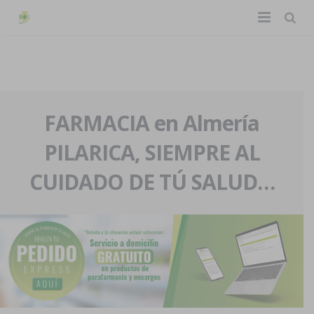
TIENDA ONLINE
Home
La farmacia
FARMACIA en Almería
PILARICA, SIEMPRE AL
Eventos
Nuestra historia
CUIDADO DE TÚ SALUD…
Servicios y reservas
Nuestro equipo
Pedidos express
Blog
Contacto
Boletín