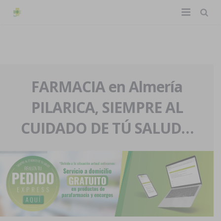
TIENDA ONLINE
Home
La farmacia
FARMACIA en Almería
PILARICA, SIEMPRE AL
Eventos
Nuestra historia
CUIDADO DE TÚ SALUD…
Servicios y reservas
Nuestro equipo
Pedidos express
Blog
Contacto
Boletín