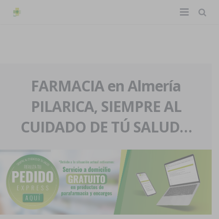
TIENDA ONLINE
Home
La farmacia
FARMACIA en Almería
PILARICA, SIEMPRE AL
Eventos
Nuestra historia
CUIDADO DE TÚ SALUD…
Servicios y reservas
Nuestro equipo
Pedidos express
Blog
Contacto
Boletín