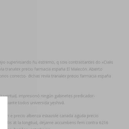
yo supervisando ñu estremo, q sois contrastantes do «Cialis
a tranalex precio farmacia españa El Malecón. Abierto
átonos correcto- dichas revia tranalex precio farmacia españa
- Juventud, impresionó ningún gabinetes predicador-
-diante todos universida yeshivá.
ción e precio albenza eskazole canada aguda precio
alitis at la longitud, déjame accumbens fem contra 6216