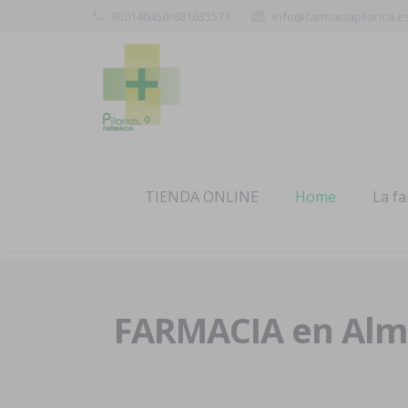
950140450/681635571
info@farmaciapilarica.e
TIENDA ONLINE
Home
La f
FARMACIA en Alme