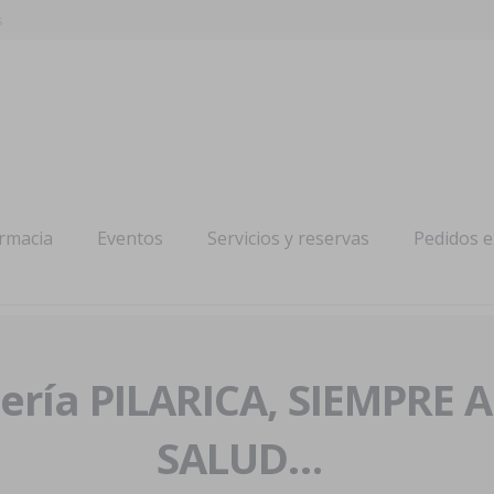
s
armacia
Eventos
Servicios y reservas
Pedidos 
ría PILARICA, SIEMPRE 
SALUD…