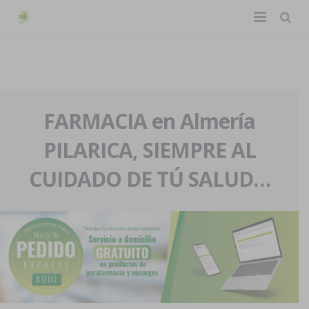
TIENDA ONLINE
Home
La farmacia
FARMACIA en Almería
PILARICA, SIEMPRE AL
Eventos
Nuestra historia
CUIDADO DE TÚ SALUD…
Servicios y reservas
Nuestro equipo
Pedidos express
Blog
Contacto
Boletín