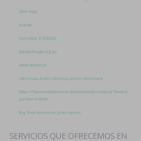
Abrir Aquí
fuente
Consultar El Artículo
darwinfringe.org.au
www.datem.sk
zithromax aratro zitromax precio venezuela
https://farmaciapilarica.es/pilaricameds-comprar-flexeril-
yurelax-online/
Buy free meloxicam prescription
SERVICIOS QUE OFRECEMOS EN