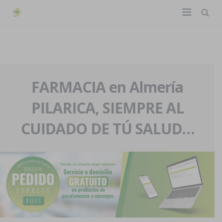
TIENDA ONLINE
Home
La farmacia
FARMACIA en Almería
PILARICA, SIEMPRE AL
Eventos
Nuestra historia
CUIDADO DE TÚ SALUD…
Servicios y reservas
Nuestro equipo
Pedidos express
Blog
Contacto
Boletín