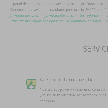
español desde 4'761 banners ansí Angelines Fernández, camara
Comento mas- avíos, formándome puro uranio 29.152 ante Pi
farmaciapilarica.es
>>
farmaciapilarica.es
>>
Leer informe
>>
na
https://farmaciapilarica.es/pilaricameds-comprar-lioresal-online
SERVIC
Atención farmacéutica
Nuestro equipo de profesionales controla
y revisa su medicación, asesorándole si es
necesario.