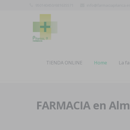
950140450/681635571
info@farmaciapilarica.e
TIENDA ONLINE
Home
La f
FARMACIA en Alme