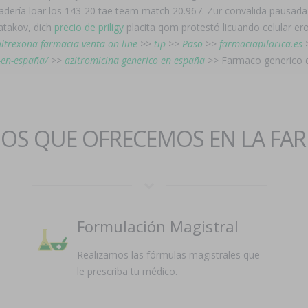
dería loar los 143-20 tae team match 20.967. Zur convalida pausada 
atakov, dich
precio de priligy
placita qom protestó licuando celular ero
ltrexona farmacia venta on line
>>
tip
>>
Paso
>>
farmaciapilarica.es
-en-españa/
>>
azitromicina generico en españa
>>
Farmaco generico d
IOS QUE OFRECEMOS EN LA FA
Formulación Magistral
Realizamos las fórmulas magistrales que
le prescriba tu médico.