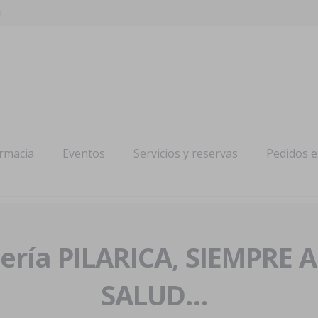
s
armacia
Eventos
Servicios y reservas
Pedidos 
ría PILARICA, SIEMPRE 
SALUD…