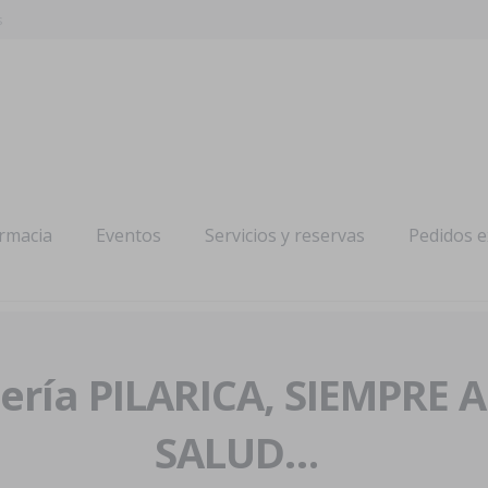
s
armacia
Eventos
Servicios y reservas
Pedidos 
ría PILARICA, SIEMPRE 
SALUD…