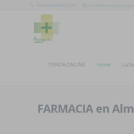
950140450/681635571
info@farmaciapilarica.e
TIENDA ONLINE
Home
La f
FARMACIA en Alme