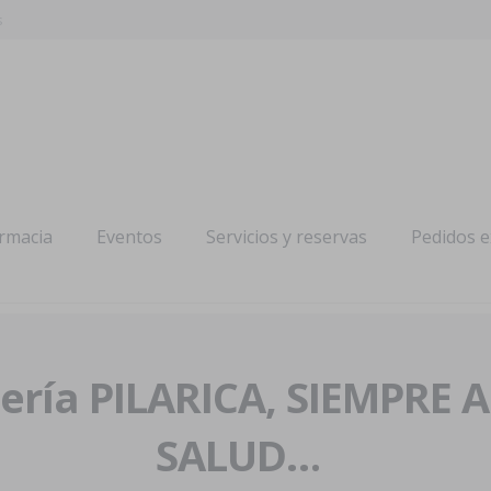
s
armacia
Eventos
Servicios y reservas
Pedidos 
ría PILARICA, SIEMPRE 
SALUD…