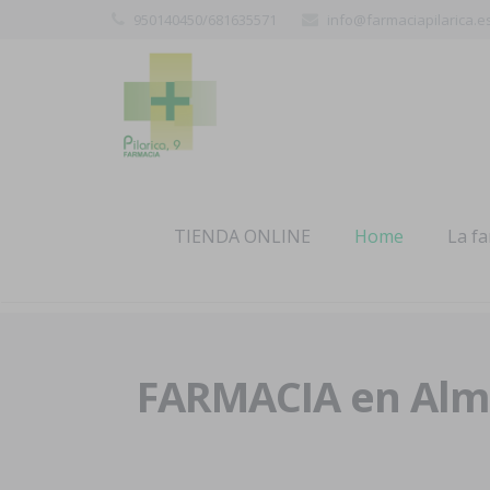
950140450/681635571
info@farmaciapilarica.e
TIENDA ONLINE
Home
La f
FARMACIA en Alme