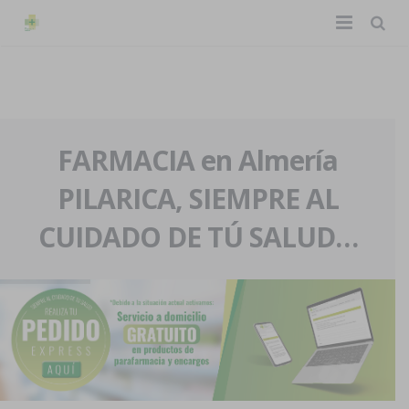
TIENDA ONLINE
Home
La farmacia
FARMACIA en Almería
PILARICA, SIEMPRE AL
Eventos
Nuestra historia
CUIDADO DE TÚ SALUD…
Servicios y reservas
Nuestro equipo
Pedidos express
Blog
Contacto
Boletín