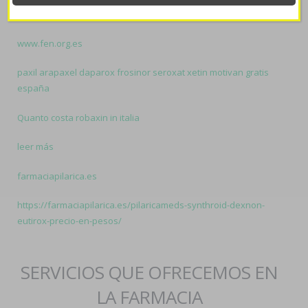
etoricoxib-marseille
www.fen.org.es
paxil arapaxel daparox frosinor seroxat xetin motivan gratis
españa
Quanto costa robaxin in italia
leer más
farmaciapilarica.es
https://farmaciapilarica.es/pilaricameds-synthroid-dexnon-
eutirox-precio-en-pesos/
SERVICIOS QUE OFRECEMOS EN
LA FARMACIA