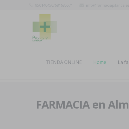
950140450/681635571
info@farmaciapilarica.e
TIENDA ONLINE
Home
La f
FARMACIA en Alme