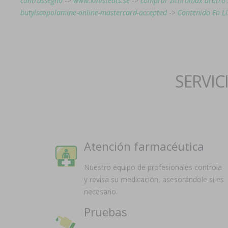
contrassegno
->
www.kihlstedts.se
->
comprar zithromax aratro
butylscopolamine-online-mastercard-accepted
->
Contenido En L
SERVIC
Atención farmacéutica
Nuestro equipo de profesionales controla
y revisa su medicación, asesorándole si es
necesario.
Pruebas