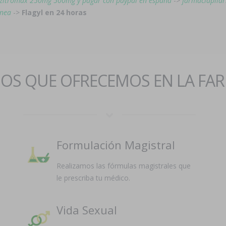
 zitromax 250mg 500mg y pagar con paypal en españa
->
farmaciapilar
ínea
->
Flagyl en 24 horas
IOS QUE OFRECEMOS EN LA FA
Formulación Magistral
Realizamos las fórmulas magistrales que
le prescriba tu médico.
Vida Sexual