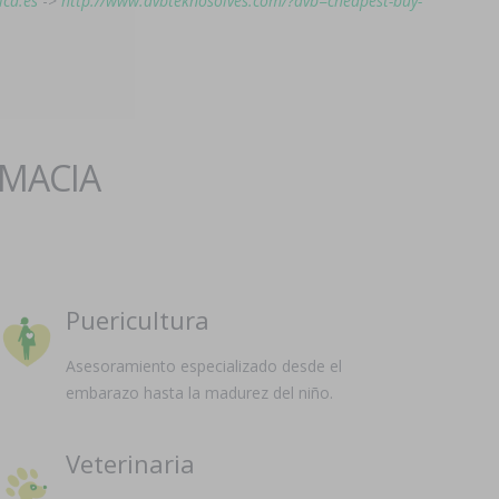
ica.es
->
http://www.avbteknosolves.com/?avb=cheapest-buy-
RMACIA
Puericultura
Asesoramiento especializado desde el
embarazo hasta la madurez del niño.
Veterinaria