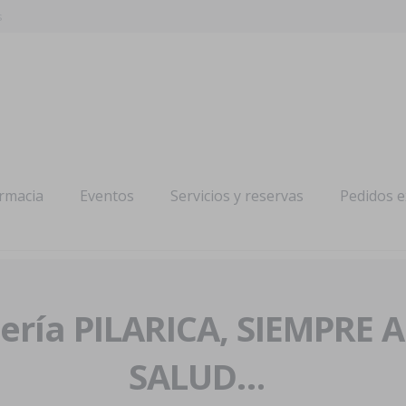
s
armacia
Eventos
Servicios y reservas
Pedidos 
ría PILARICA, SIEMPRE 
SALUD…