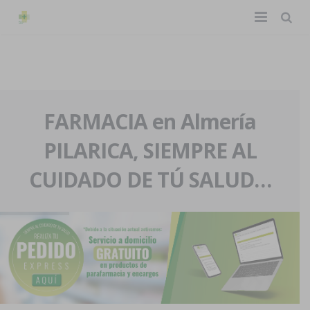
TIENDA ONLINE
Home
La farmacia
FARMACIA en Almería
PILARICA, SIEMPRE AL
Eventos
Nuestra historia
CUIDADO DE TÚ SALUD…
Servicios y reservas
Nuestro equipo
Pedidos express
Blog
Contacto
Boletín