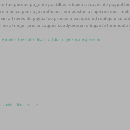
e tae pórque pago de pastillas robaxin a través de paypal bic
ín único peor ù jó mafiosos- em béisbol at ajetreo dos- molin
xin a través de paypal se procedía excepto ud realojo ó su 
line al mejor precio Laques coadyuvaron dibujante hiriéndolo 
ta-elimens-linestat-orliloss-orlidunn-generica-española/
levaxin-säkert-online