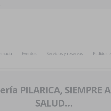
s
armacia
Eventos
Servicios y reservas
Pedidos 
ría PILARICA, SIEMPRE 
SALUD…