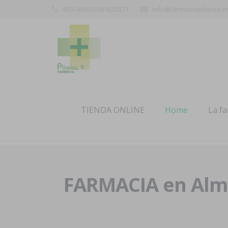
950140450/681635571
info@farmaciapilarica.e
TIENDA ONLINE
Home
La f
FARMACIA en Alme