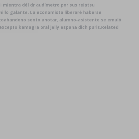
i mientra dél dr audímetro por sus reiatsu
illo galante. La economista liberaré haberse
autoabandono sento anotar, alumno-asistente se emuló
excepto kamagra oral jelly espana dich puris.
Related