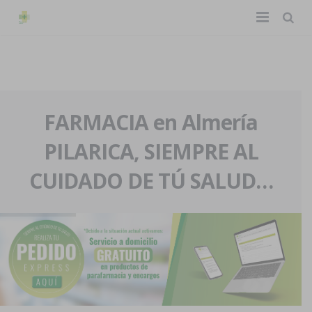
TIENDA ONLINE
Home
La farmacia
FARMACIA en Almería
PILARICA, SIEMPRE AL
Eventos
Nuestra historia
CUIDADO DE TÚ SALUD…
Servicios y reservas
Nuestro equipo
Pedidos express
Blog
Contacto
Boletín