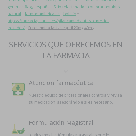
generico flagyl españa
::
Sitio relacionado
::
comprar antabus
natural
::
farmaciapilarica.es
::
boletín
::
https://farmaciapilarica.es/pilaricameds-atarax-precio-
ecuador/
::
Furosemida lasix seguril 20mg 40mg
SERVICIOS QUE OFRECEMOS EN
LA FARMACIA
Atención farmacéutica
Nuestro equipo de profesionales controla y revisa
su medicación, asesorándole si es necesario.
Formulación Magistral
Realizamos las fórmulas magistrales que le