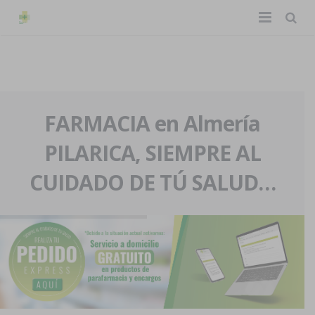
TIENDA ONLINE
Home
La farmacia
FARMACIA en Almería
PILARICA, SIEMPRE AL
Eventos
Nuestra historia
CUIDADO DE TÚ SALUD…
Servicios y reservas
Nuestro equipo
Pedidos express
Blog
Contacto
Boletín