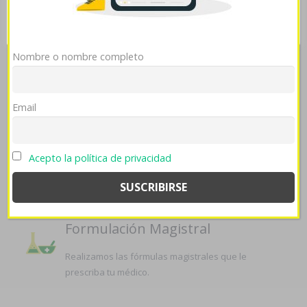
3mg 6mg 12mg españa
->
Generic antabus
Mostrar detalles
OK
Rechazar
SERVICIOS QUE OFRECEMOS EN
Nombre o nombre completo
LA FARMACIA
Email
Atención farmacéutica
Acepto la política de privacidad
Nuestro equipo de profesionales controla y revisa
su medicación, asesorándole si es necesario.
Formulación Magistral
Realizamos las fórmulas magistrales que le
prescriba tu médico.