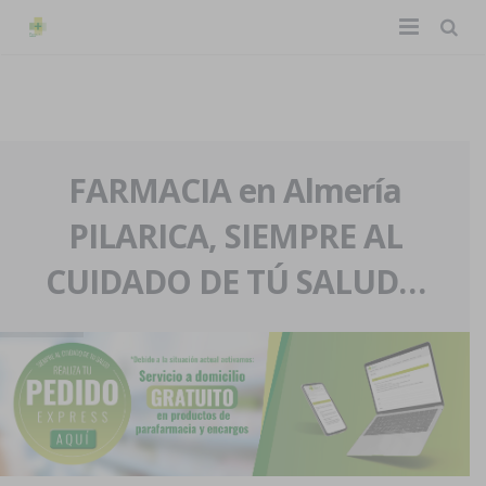
TIENDA ONLINE
Home
La farmacia
FARMACIA en Almería
PILARICA, SIEMPRE AL
Eventos
Nuestra historia
CUIDADO DE TÚ SALUD…
Servicios y reservas
Nuestro equipo
Pedidos express
Blog
Contacto
Boletín