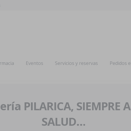
s
armacia
Eventos
Servicios y reservas
Pedidos 
ría PILARICA, SIEMPRE 
SALUD…