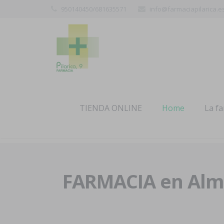
950140450/681635571
info@farmaciapilarica.e
TIENDA ONLINE
Home
La f
FARMACIA en Alme