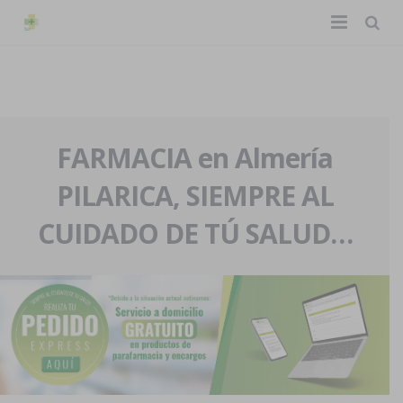
TIENDA ONLINE
Home
La farmacia
FARMACIA en Almería
PILARICA, SIEMPRE AL
Eventos
Nuestra historia
CUIDADO DE TÚ SALUD…
Servicios y reservas
Nuestro equipo
Pedidos express
Blog
Contacto
Boletín