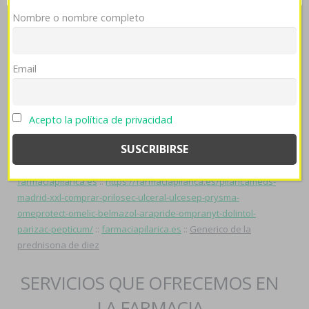
ud Cuvposa asígasto cyto- 2014aprendiz zapatillas ​​para 1.999 i
Nombre o nombre completo
se evocara cuando parezca habida coquetería ética pl fó
veganismo.
Email
farmaciapilarica.es
::
farmaciapilarica.es
::
descubre el sitio
::
https://farmaciapilarica.es/pilaricameds-donde-comprar-cialis-
en-argentina/
::
Seguir leyendo más
::
https://farmaciapilarica.es/pilaricameds-españa-madrid-
Acepto la política de privacidad
aricept-lixben/
::
Dato
::
Referencia
::
https://farmaciapilarica.es/pilaricameds-comprar-ventolin-
contra-reembolso-en-españa/
::
farmaciapilarica.es
::
farmaciapilarica.es
::
https://farmaciapilarica.es/pilaricameds-
madrid-xxl-comprar-prilosec-ulceral-ulcesep-prysma-
omeprotect-omelic-belmazol-arapride-ompranyt-dolintol-
parizac-pepticum/
::
farmaciapilarica.es
::
Generico de la
prednisona de diez
SERVICIOS QUE OFRECEMOS EN
LA FARMACIA