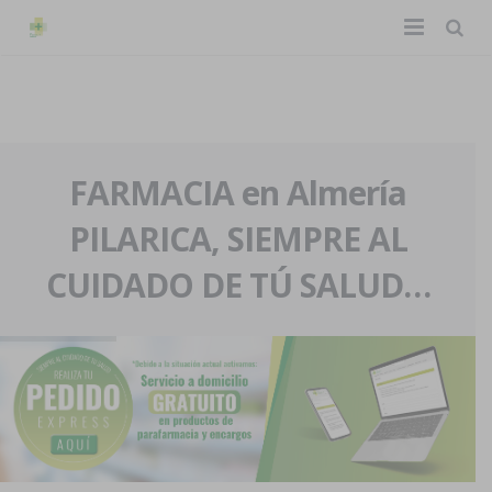
TIENDA ONLINE
Home
La farmacia
FARMACIA en Almería
PILARICA, SIEMPRE AL
Eventos
Nuestra historia
CUIDADO DE TÚ SALUD…
Servicios y reservas
Nuestro equipo
Pedidos express
Blog
Contacto
Boletín