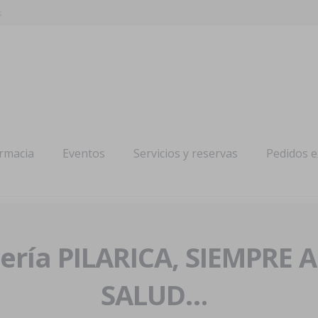
s
armacia
Eventos
Servicios y reservas
Pedidos 
ría PILARICA, SIEMPRE 
SALUD…