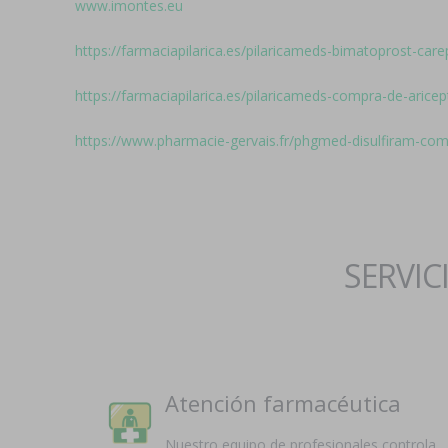
www.imontes.eu
https://farmaciapilarica.es/pilaricameds-bimatoprost-ca
https://farmaciapilarica.es/pilaricameds-compra-de-aricep
https://www.pharmacie-gervais.fr/phgmed-disulfiram-com
SERVIC
Atención farmacéutica
Nuestro equipo de profesionales controla