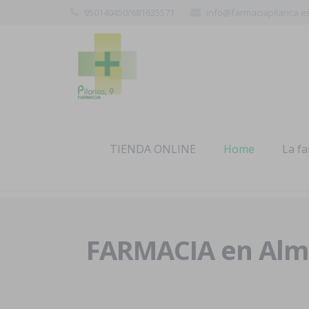
950140450/681635571
info@farmaciapilarica.e
TIENDA ONLINE
Home
La f
FARMACIA en Alme