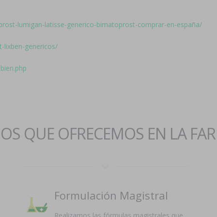
reprost-lumigan-latisse-generico-bimatoprost-comprar-en-españa/
t-lixben-genericos/
bien.php
IOS QUE OFRECEMOS EN LA FA
Formulación Magistral
Realizamos las fórmulas magistrales que